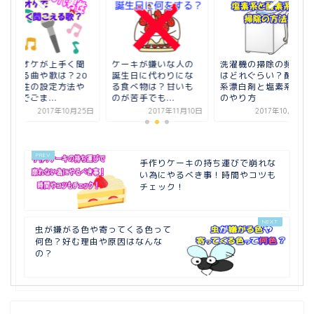
カラオケが上手く聞
ケーキが嫌いな人の
洗濯機の掃除の頻度
こえる曲や歌は？20
誕生日に代わりにな
はどれぐらい？酸素
代男性の設定方法や
る食べ物は？甘いも
系漂白剤と塩素系で
音程でごま...
のが苦手でも...
のやり方
2017年10月25日
2017年11月10日
2017年10月30日
手作りケーキの持ち運びで崩れな
い為にやるべき事！時間やコツも
チェック！
虫が嫌がる色や寄ってくる色って
何色？好む理由や原因はなんな
の？